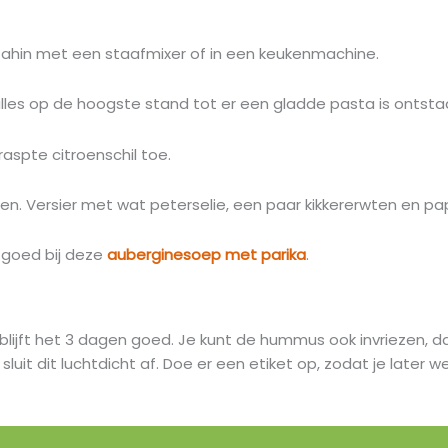
e tahin met een staafmixer of in een keukenmachine.
lles op de hoogste stand tot er een gladde pasta is ontsta
aspte citroenschil toe.
een. Versier met wat peterselie, een paar kikkererwten en p
 goed bij deze
auberginesoep met parika
.
blijft het 3 dagen goed. Je kunt de hummus ook invriezen, 
t dit luchtdicht af. Doe er een etiket op, zodat je later we