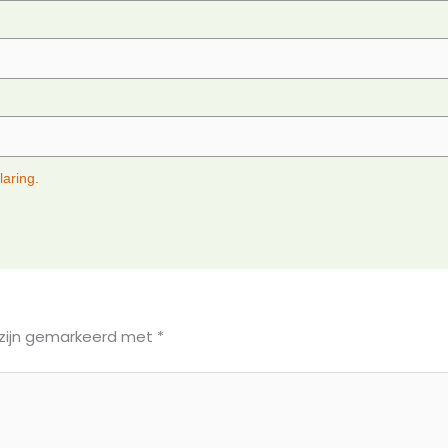
laring.
 zijn gemarkeerd met
*