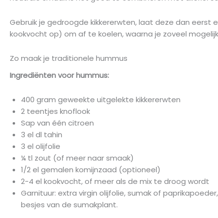
Gebruik je gedroogde kikkererwten, laat deze dan eerst e
kookvocht op) om af te koelen, waarna je zoveel mogelijk v
Zo maak je traditionele hummus
Ingrediënten voor hummus:
400 gram geweekte uitgelekte kikkererwten
2 teentjes knoflook
Sap van één citroen
3 el dl tahin
3 el olijfolie
¼ tl zout (of meer naar smaak)
1/2 el gemalen komijnzaad (optioneel)
2-4 el kookvocht, of meer als de mix te droog wordt
Garnituur: extra virgin olijfolie, sumak of paprikapoed
besjes van de sumakplant.