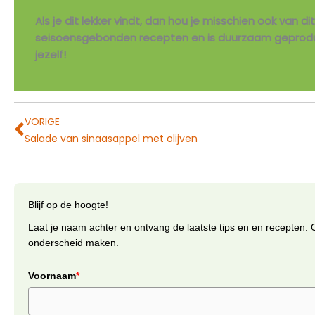
Als je dit lekker vindt, dan hou je misschien ook van di
seisoensgebonden recepten en is duurzaam geprodu
jezelf!
Vorige
VORIGE
Salade van sinaasappel met olijven
Blijf op de hoogte!
Laat je naam achter en ontvang de laatste tips en en recepten. 
onderscheid maken.
Voornaam
*