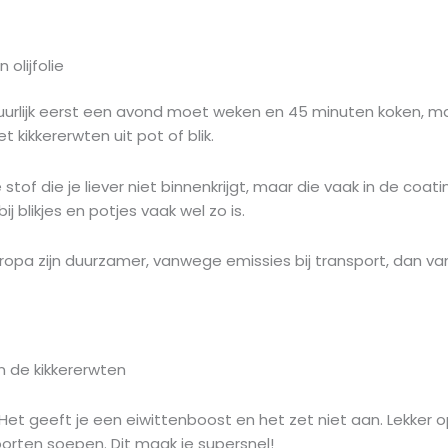
olijfolie
atuurlijk eerst een avond moet weken en 45 minuten koken, m
ikkererwten uit pot of blik.
of die je liever niet binnenkrijgt, maar die vaak in de coatin
blikjes en potjes vaak wel zo is.
Europa zijn duurzamer, vanwege emissies bij transport, dan 
n de kikkererwten
 Het geeft je een eiwittenboost en het zet niet aan. Lekker
orten soepen. Dit maak je supersnel!