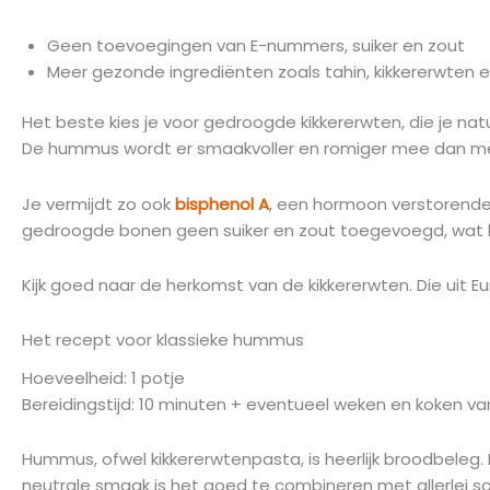
Geen toevoegingen van E-nummers, suiker en zout
Meer gezonde ingrediënten zoals tahin, kikkererwten en 
Het beste kies je voor gedroogde kikkererwten, die je n
De hummus wordt er smaakvoller en romiger mee dan met k
Je vermijdt zo ook
bisphenol A
, een hormoon verstorende st
gedroogde bonen geen suiker en zout toegevoegd, wat bij 
Kijk goed naar de herkomst van de kikkererwten. Die uit 
Het recept voor klassieke hummus
Hoeveelheid: 1 potje
Bereidingstijd: 10 minuten + eventueel weken en koken va
Hummus, ofwel kikkererwtenpasta, is heerlijk broodbeleg.
neutrale smaak is het goed te combineren met allerlei so