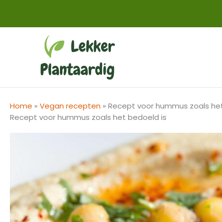
Ga
naar
de
inhoud
Home
»
Vegan recepten
»
Recept voor hummus zoals het
Recept voor hummus zoals het bedoeld is