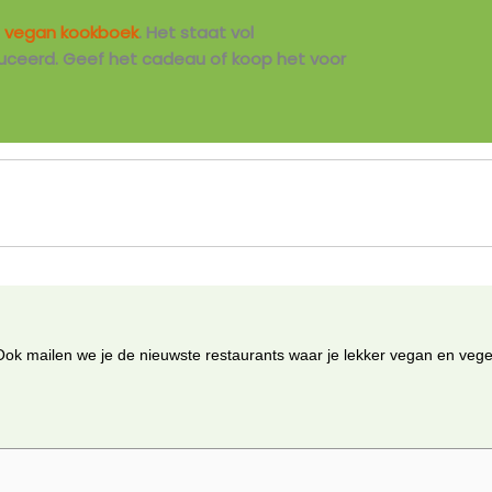
t
vegan kookboek
. Het staat vol
ceerd. Geef het cadeau of koop het voor
Ook mailen we je de nieuwste restaurants waar je lekker vegan en veget