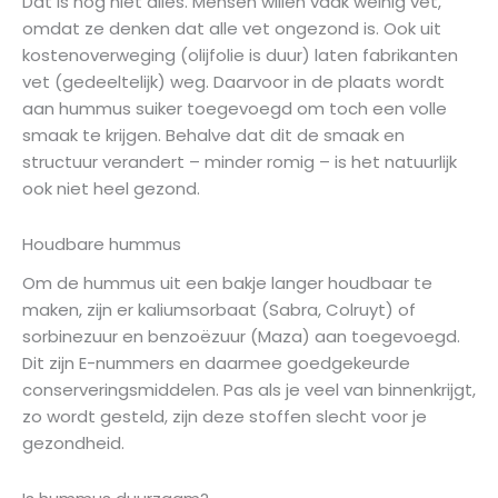
Dat is nog niet alles. Mensen willen vaak weinig vet,
omdat ze denken dat alle vet ongezond is. Ook uit
kostenoverweging (olijfolie is duur) laten fabrikanten
vet (gedeeltelijk) weg. Daarvoor in de plaats wordt
aan hummus suiker toegevoegd om toch een volle
smaak te krijgen. Behalve dat dit de smaak en
structuur verandert – minder romig – is het natuurlijk
ook niet heel gezond.
Houdbare hummus
Om de hummus uit een bakje langer houdbaar te
maken, zijn er kaliumsorbaat (Sabra, Colruyt) of
sorbinezuur en benzoëzuur (Maza) aan toegevoegd.
Dit zijn E-nummers en daarmee goedgekeurde
conser­veringsmiddelen. Pas als je veel van binnenkrijgt,
zo wordt gesteld, zijn deze stoffen slecht voor je
gezondheid.