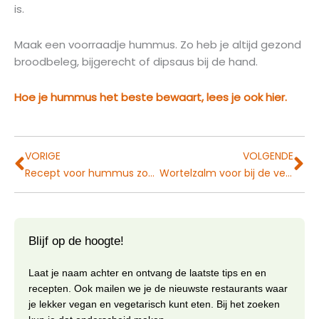
is.
Maak een voorraadje hummus. Zo heb je altijd gezond
broodbeleg, bijgerecht of dipsaus bij de hand.
Hoe je hummus het beste bewaart, lees je ook hier.
Vorige
Vo
VORIGE
VOLGENDE
Recept voor hummus zoals het bedoeld is
Wortelzalm voor bij de vegan paasbrunch
Blijf op de hoogte!
Laat je naam achter en ontvang de laatste tips en en
recepten. Ook mailen we je de nieuwste restaurants waar
je lekker vegan en vegetarisch kunt eten. Bij het zoeken