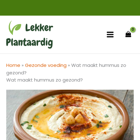
Ga
naar
de
inhoud
Home
»
Gezonde voeding
»
Wat maakt hummus zo
gezond?
Wat maakt hummus zo gezond?