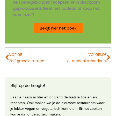
seisoensgebonden recepten en is duurzaam
geproduceerd. Geef het cadeau of koop het
voor jezelf!
Bekijk hier het boek
Vorige
Vo
VORIGE
VOLGENDE
Zelf granola maken
Citroencake zonder ei
Blijf op de hoogte!
Laat je naam achter en ontvang de laatste tips en en
recepten. Ook mailen we je de nieuwste restaurants waar
je lekker vegan en vegetarisch kunt eten. Bij het zoeken
kun je dat onderscheid maken.