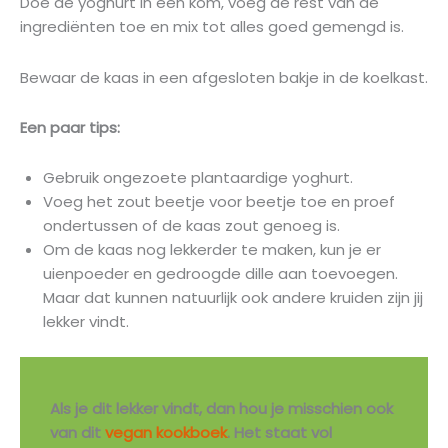
Doe de yoghurt in een kom, voeg de rest van de
ingrediënten toe en mix tot alles goed gemengd is.
Bewaar de kaas in een afgesloten bakje in de koelkast.
Een paar tips:
Gebruik ongezoete plantaardige yoghurt.
Voeg het zout beetje voor beetje toe en proef
ondertussen of de kaas zout genoeg is.
Om de kaas nog lekkerder te maken, kun je er
uienpoeder en gedroogde dille aan toevoegen.
Maar dat kunnen natuurlijk ook andere kruiden zijn jij
lekker vindt.
Als je dit lekker vindt, dan hou je misschien ook
van dit
vegan kookboek
. Het staat vol