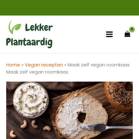
Ga
naar
de
inhoud
Home
»
Vegan recepten
»
Maak zelf vegan roomkaas
Maak zelf vegan roomkaas